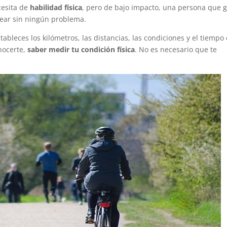
cesita de
habilidad física
, pero de bajo impacto, una persona que 
lear sin ningún problema.
tableces los kilómetros, las distancias, las condiciones y el tiempo
nocerte,
saber medir tu condición física
. No es necesario que te