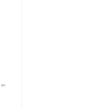
s en
r